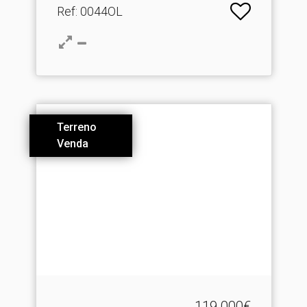
Ref
: 0044OL
Terreno
Venda
119.000€