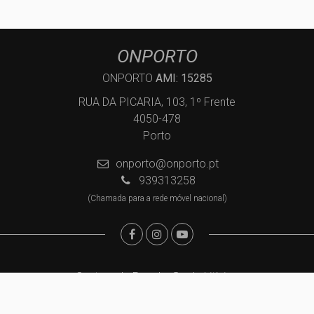
ONPORTO
ONPORTO
AMI: 15285
RUA DA PICARIA, 103, 1º Frente
4050-478
Porto
onporto@onporto.pt
939313258
(Chamada para a rede móvel nacional)
Centros de Resolução de Litígios
Política de Privacidade