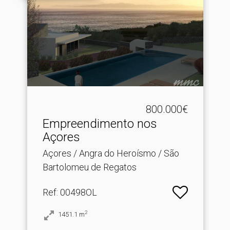
800.000€
Empreendimento nos
Açores
Açores / Angra do Heroísmo / São
Bartolomeu de Regatos
Ref
: 00498OL
2
1451.1
m