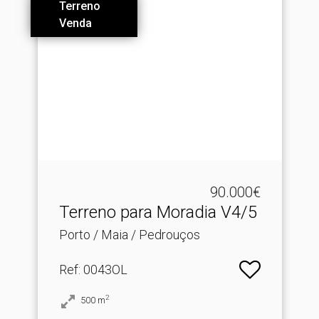
Terreno
Venda
90.000€
Terreno para Moradia V4/5
Porto / Maia / Pedrouços
Ref
: 0043OL
2
500
m