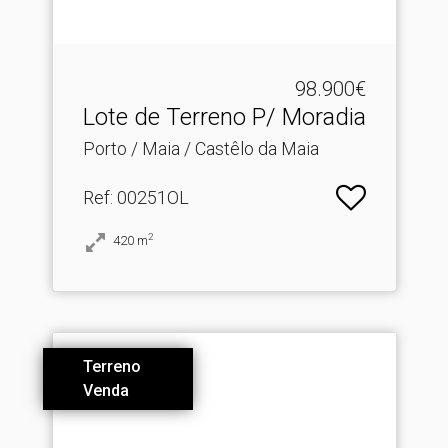
98.900€
Lote de Terreno P/ Moradia
Porto / Maia / Castêlo da Maia
Ref
: 00251OL
2
420
m
Terreno
Venda