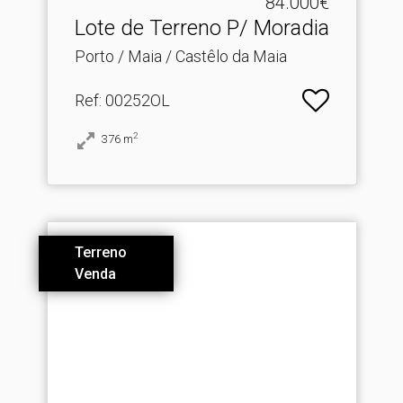
84.000€
Lote de Terreno P/ Moradia
Porto / Maia / Castêlo da Maia
Ref
: 00252OL
2
376
m
Terreno
Venda