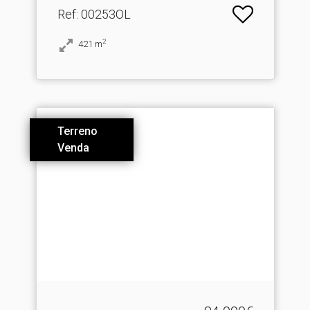
Ref
: 00253OL
2
421
m
Terreno
Venda