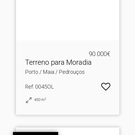
90.000€
Terreno para Moradia
Porto / Maia / Pedrouços
Ref
: 0045OL
2
450
m