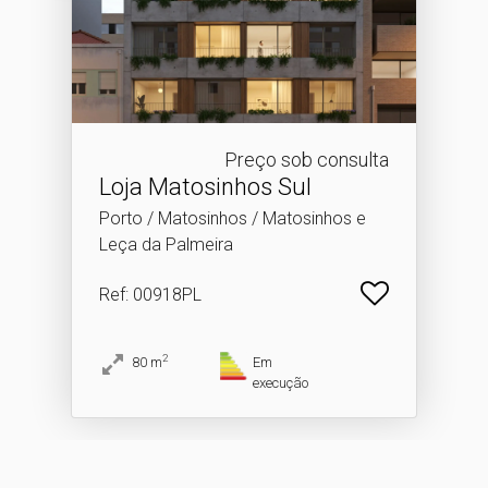
Preço sob consulta
Loja Matosinhos Sul
Porto / Matosinhos / Matosinhos e
Leça da Palmeira
Ref
: 00918PL
2
80
m
Em
execução