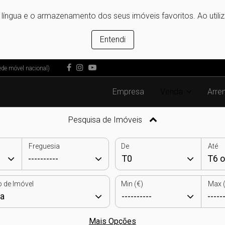
e língua e o armazenamento dos seus imóveis favoritos. Ao utili
Entendi
de móvel nacional)
Empresa
Venda
Arre
Pesquisa de Imóveis
Freguesia
De
Até
o de Imóvel
Min (€)
Max (
Mais Opções