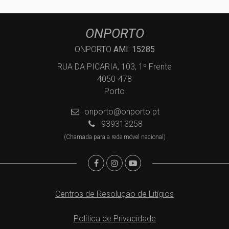
ONPORTO
ONPORTO
AMI: 15285
RUA DA PICARIA, 103, 1º Frente
4050-478
Porto
onporto@onporto.pt
939313258
(Chamada para a rede móvel nacional)
Centros de Resolução de Litígios
Política de Privacidade