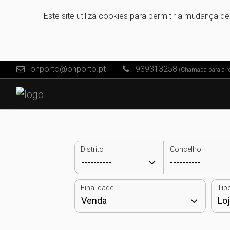
Este site utiliza cookies para permitir a mudança d
onporto@onporto.pt
939313258
(Chamada para a re
Distrito
Concelho
Finalidade
Tip