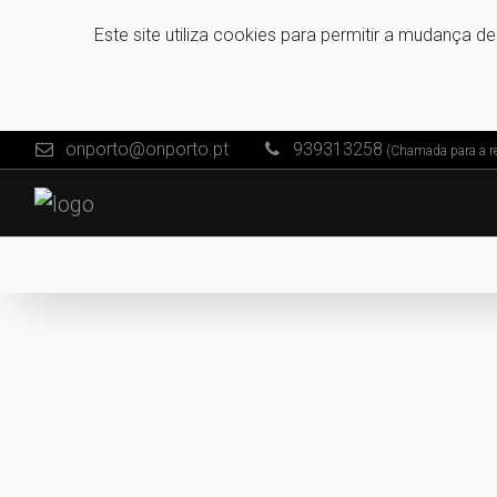
Este site utiliza cookies para permitir a mudança d
onporto@onporto.pt
939313258
(Chamada para a re