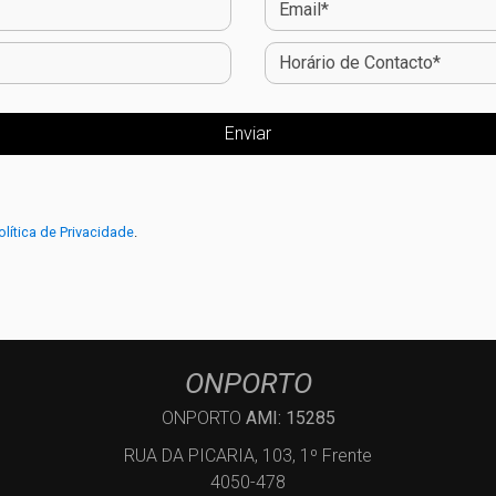
olítica de Privacidade
.
ONPORTO
ONPORTO
AMI: 15285
RUA DA PICARIA, 103, 1º Frente
4050-478