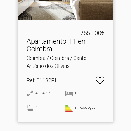
265.000€
Apartamento T1 em
Coimbra
Coimbra / Coimbra / Santo
António dos Olivais
Ref
: 01132PL
2
49.84
m
1
1
Em execução