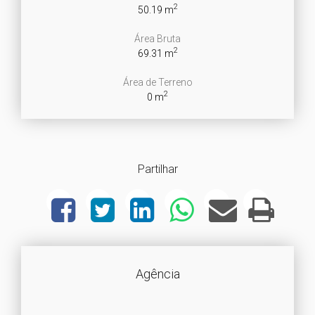
2
50.19 m
Área Bruta
2
69.31 m
Área de Terreno
2
0 m
Partilhar
Agência