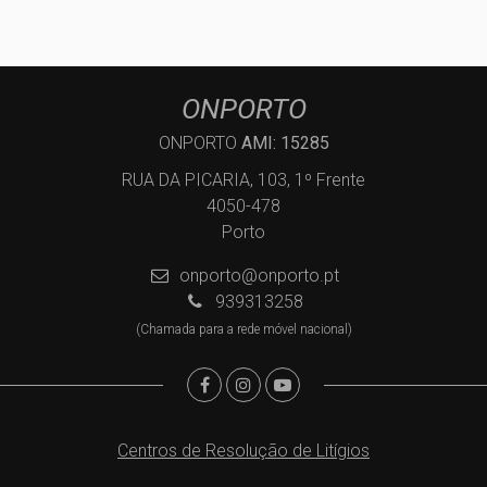
ONPORTO
ONPORTO
AMI: 15285
RUA DA PICARIA, 103, 1º Frente
4050-478
Porto
onporto@onporto.pt
939313258
(Chamada para a rede móvel nacional)
Centros de Resolução de Litígios