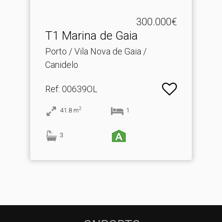
300.000€
T1 Marina de Gaia
Porto / Vila Nova de Gaia /
Canidelo
Ref
: 00639OL
2
41.8
m
1
3