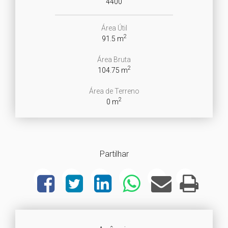
4400
Área Útil
2
91.5 m
Área Bruta
2
104.75 m
Área de Terreno
2
0 m
Partilhar