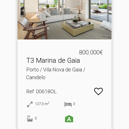
800.000€
T3 Marina de Gaia
Porto / Vila Nova de Gaia /
Canidelo
Ref
: 00618OL
2
127.3
m
3
3