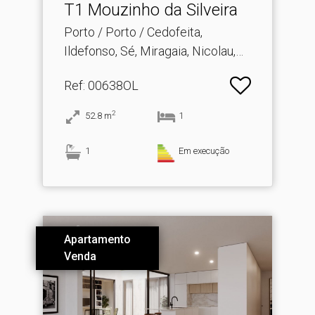
T1 Mouzinho da Silveira
Porto / Porto / Cedofeita,
Ildefonso, Sé, Miragaia, Nicolau,
Vitória
Ref
: 00638OL
2
52.8
m
1
1
Em execução
Apartamento
Venda