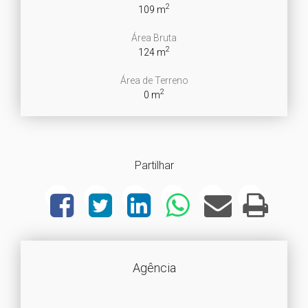
2
109 m
Área Bruta
2
124 m
Área de Terreno
2
0 m
Partilhar
Agência