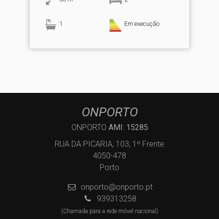
1
Em execução
ONPORTO
ONPORTO
AMI: 15285
RUA DA PICARIA, 103, 1º Frente
4050-478
Porto
onporto@onporto.pt
939313258
(Chamada para a rede móvel nacional)