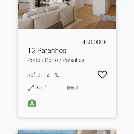
430.000€
T2 Paranhos
Porto / Porto / Paranhos
Ref
: 01121PL
2
85
m
2