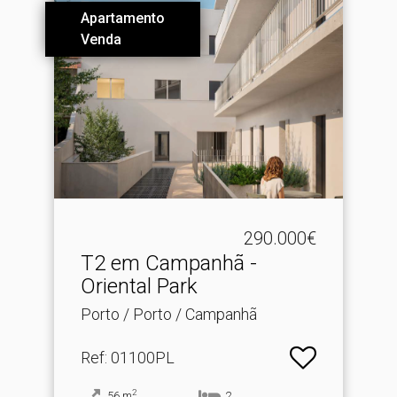
Apartamento
Venda
290.000€
T2 em Campanhã -
Oriental Park
Porto / Porto / Campanhã
Ref
: 01100PL
2
56
m
2