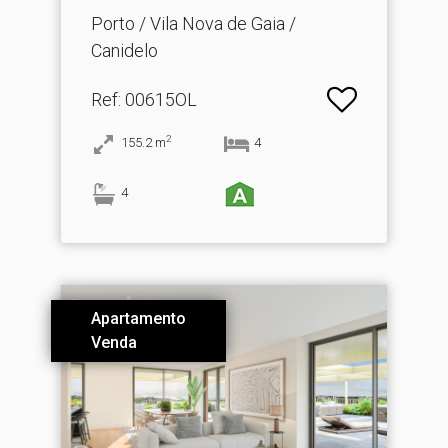
Porto / Vila Nova de Gaia /
Canidelo
Ref
: 00615OL
2
155.2
m
4
4
Apartamento
Venda