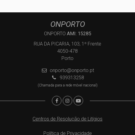
ONPORTO
ONPORTO
AMI: 15285
RUA DA PICARIA, 103, 1º Frente
4050-478
Porto
onporto@onporto.pt
939313258
(Chamada para a rede móvel nacional)
Centros de Resolução de Litígios
Política de Privacidade