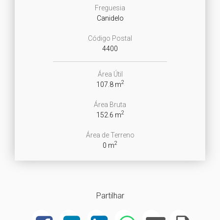
Freguesia
Canidelo
Código Postal
4400
Área Útil
2
107.8 m
Área Bruta
2
152.6 m
Área de Terreno
2
0 m
Partilhar