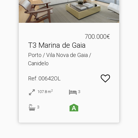
700.000€
T3 Marina de Gaia
Porto / Vila Nova de Gaia /
Canidelo
Ref
: 00642OL
2
107.8
m
3
3